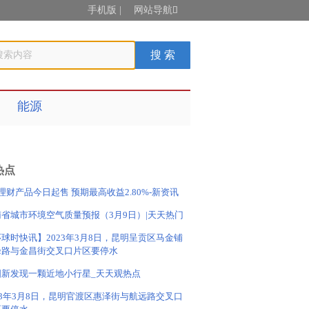
手机版
|
网站导航

能源
热点
理财产品今日起售 预期最高收益2.80%-新资讯
南省城市环境空气质量预报（3月9日）|天天热门
球时快讯】2023年3月8日，昆明呈贡区马金铺
峰路与金昌街交叉口片区要停水
国新发现一颗近地小行星_天天观热点
23年3月8日，昆明官渡区惠泽街与航远路交叉口