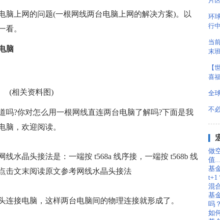
片
电脑上网的问题(一根网线两台电脑上网的解决方案)。以
环
行
一看。
当
电脑
末
【世
喜
(相关资料图)
全
不
吗?你对怎么用一根网线直连两台电脑了解吗?下面是我
电脑，欢迎阅读。
做
头接法是：一端按 t568a 线序接，一端按 t568b 线
值..
基
可以点击文末阅读原文参考网线水晶头接法
t+
混
基
晶头连接电脑，这样两台电脑间的物理连接就形成了。
吗
如