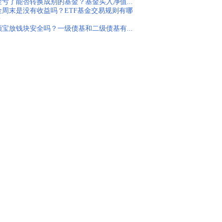
金亏了能否转换成别的基金？基金买入净值...
金周末是没有收益吗？ETF基金交易规则有哪
？
额宝放钱块安全吗？一级债基和二级债基有...