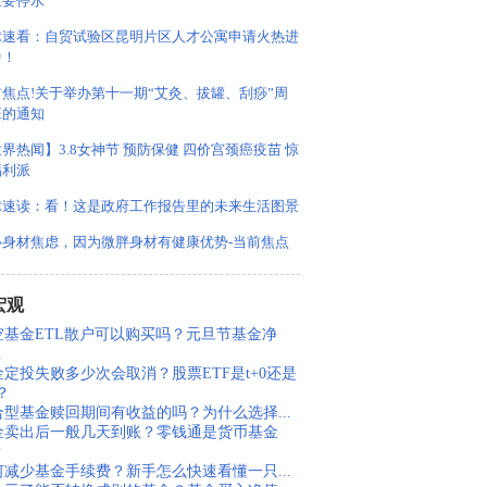
区要停水
球速看：自贸试验区昆明片区人才公寓申请火热进
中！
前焦点!关于举办第十一期“艾灸、拔罐、刮痧”周
班的通知
界热闻】3.8女神节 预防保健 四价宫颈癌疫苗 惊
福利派
球速读：看！这是政府工作报告里的未来生活图景
必身材焦虑，因为微胖身材有健康优势-当前焦点
宏观
空基金ETL散户可以购买吗？元旦节基金净
.
金定投失败多少次会取消？股票ETF是t+0还是
1？
合型基金赎回期间有收益的吗？为什么选择...
金卖出后一般几天到账？零钱通是货币基金
？
何减少基金手续费？新手怎么快速看懂一只...